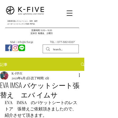
自動車内装レストレーション、張替、修理
オーダーメイドインテリア製作 専門店
営業時間 10:00～18:30
​定休日 毎週金、土曜日
Mail：
info@k-five.jp
TEL：077-582-5337
記事
K-FIVE
2021年9月3日
読了時間: 1分
EVA IMSA バケットシート張
替え エバ イムサ
EVA　IMSA　のバケットシートのレス
トア　張替えご依頼頂きましたので、
紹介させて頂きます。