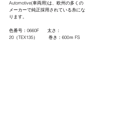
Automotive(車両用)は、欧州の多くの
メーカーで純正採用されている糸にな
ります。
色番号：0660F 太さ：
20（TEX135） 巻き：600ｍ FS
太さは、20(TEX135) で自動車内装張替
え修理や、カバン等でよく使用される
ビニモ #8 とほぼ同等の太さ（少し太
い）程度の太さです。
巻き量は、600ｍ巻きとなります。
※輸入品ですので、巻き芯、表示ステ
ッカーなど品質、多少の汚れなどの付
着は、ご理解下さい。糸の品質は問題
ありません。