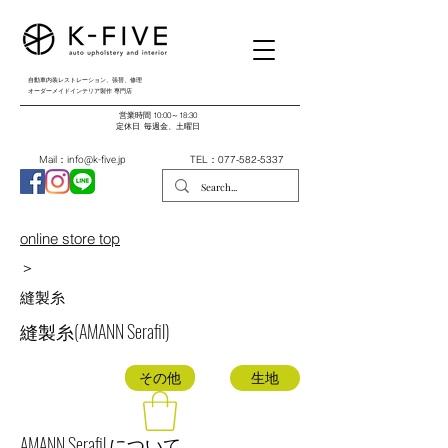
自動車内装レストレーション、張替、修理
オーダーメイドインテリア製作 専門店
営業時間 10:00～18:30
​定休日 毎週金、土曜日
Mail：
info@k-five.jp
TEL：077-582-5337
online store top
＞
​縫製糸
縫製糸(AMANN Serafil)
縫製糸
その他
生地
AMANN Serafil について