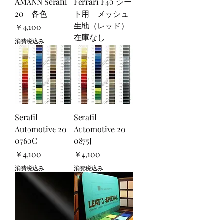
AMANN Serafil
Ferrari F40 シー
20 各色
ト用 メッシュ
生地（レッド）
価格
￥4,100
在庫なし
消費税込み
Serafil
Serafil
Automotive 20
Automotive 20
0760C
0875J
価格
価格
￥4,100
￥4,100
消費税込み
消費税込み