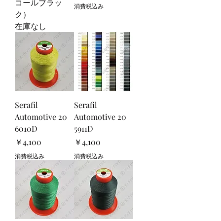
コールブラッ
消費税込み
ク）
在庫なし
Serafil
Serafil
Automotive 20
Automotive 20
6010D
5911D
価格
価格
￥4,100
￥4,100
消費税込み
消費税込み