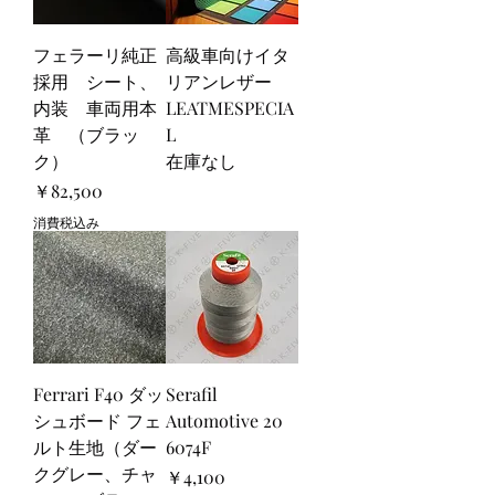
フェラーリ純正
高級車向けイタ
採用 シート、
リアンレザー
内装 車両用本
LEATMESPECIA
革 （ブラッ
L
ク）
在庫なし
価格
￥82,500
消費税込み
Ferrari F40 ダッ
Serafil
シュボード フェ
Automotive 20
ルト生地（ダー
6074F
クグレー、チャ
価格
￥4,100