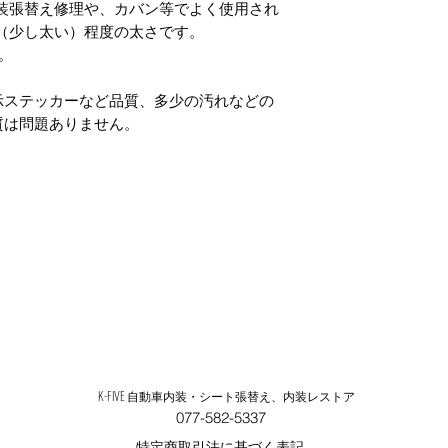
動車内装張替え修理や、カバン等でよく使用され
さ（少し太い）程度の太さです。
。
示ステッカーなど品質、多少の汚れなどの
質は問題ありません。
K-FIVE 自動車内装・シート張替え、内装レストア
077-582-5337
特定商取引法に基づく表記