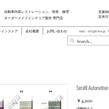
自動車内装レストレーション、張替、修理
営業時間
​定休
オーダーメイドインテリア製作 専門店
ラインストア
会社概要
お問い合わせ
Mail：
info@k-five.jp
Serafil Automoti
価
￥4,100
格
消費税込み