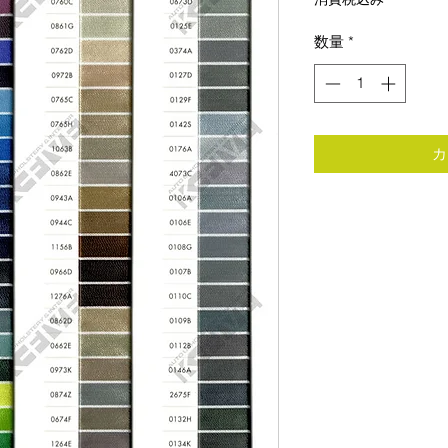
数量
*
カ