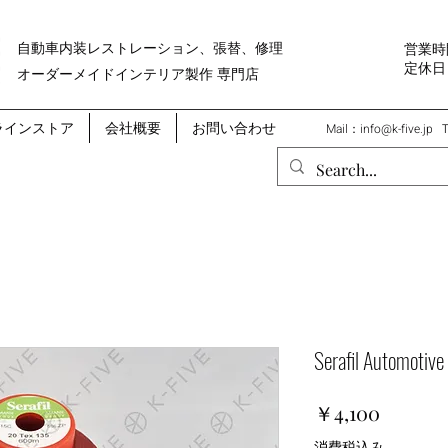
自動車内装レストレーション、張替、修理
営業時間
​定休
オーダーメイドインテリア製作 専門店
ラインストア
会社概要
お問い合わせ
Mail：
info@k-five.jp
Serafil Automotiv
価
￥4,100
格
消費税込み