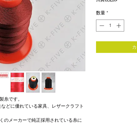
数量
*
カ
の縫製糸です。
性などに優れている家具、レザークラフト
欧州の多くのメーカーで純正採用されている糸に