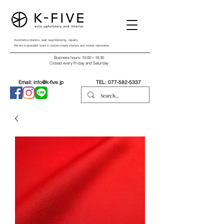
Automotive interiors, seat reupholstering, repairs,
We are a specialist store in custom-made interiors and interior restoration.
Business hours: 10:00～18:30
Closed every Friday and Saturday
Email:
info@k-five.jp
TEL:
077-582-5337